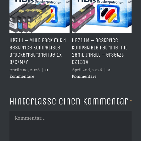
e
HP711 – Multipack mit 4
HP711M – BestPrice
HP
arz
BestPrice kompatible
kompatible Patrone mit
Ko
Druckerpatronen je 1x
28ml Inhalt – ersetzt
Ye
B/C/M/Y
CZ131A
– 
April 2nd, 2026
|
0
April 2nd, 2026
|
0
Apr
Kommentare
Kommentare
Ko
Hinterlasse einen Kommentar
Kommentar