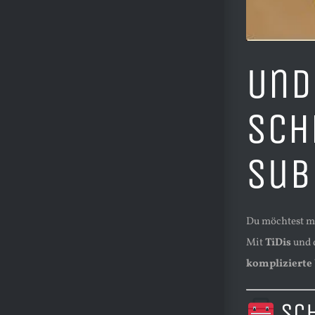
Und
Sch
Sub
Du möchtest m
Mit
TiDis
und 
komplizierte
Sch