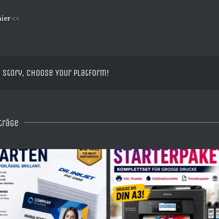
hier
<<
 Story, Choose Your Platform!
träge