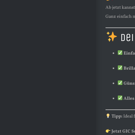
Ab jetzt kanns
Ganz einfach m
Dei
Einf
Brill
Günst
Alles
Tipp:
Ideal 
Jetzt GIC 