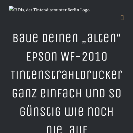
Zum
Inhalt
springen
Baue deinen „alten“
Epson WF-2010
Tintenstrahldrucker
ganz einfach und so
günstig wie noch
nie, auf