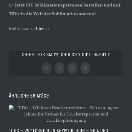
👉
Jetzt GIC Sublimationspatronen bestellen und mit
TiDis in die Welt der Sublimation starten!
Mehr dazu >>
hier
<<
Share This Story, Choose Your Platform!
Facebook
X
Tumblr
Pinterest
Ähnliche Beiträge
Dr.
TiDis – Wir lösen Druckerprobleme – Seit den
NF