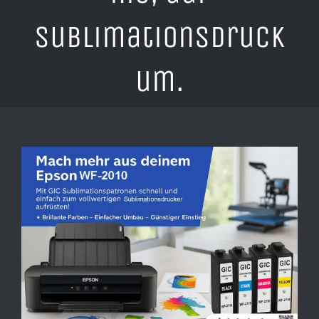
Sublimationsdruck
um.
Zeige
grösseres
Bild