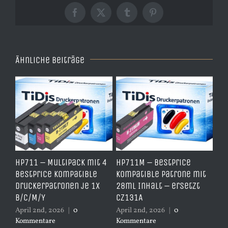
Facebook
X
Tumblr
Pinterest
Ähnliche Beiträge
e
HP711 – Multipack mit 4
HP711M – BestPrice
HP
arz
BestPrice kompatible
kompatible Patrone mit
Ko
Druckerpatronen je 1x
28ml Inhalt – ersetzt
Ye
B/C/M/Y
CZ131A
– 
April 2nd, 2026
|
0
April 2nd, 2026
|
0
Apr
Kommentare
Kommentare
Ko