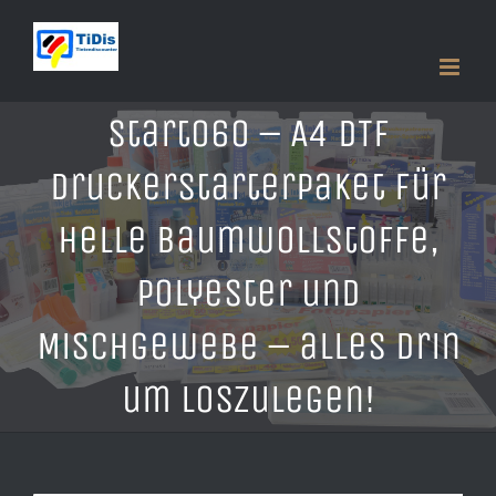
Zum
Inhalt
springen
Start060 – A4 DTF
Druckerstarterpaket für
helle Baumwollstoffe,
Polyester und
Mischgewebe – alles drin
um loszulegen!