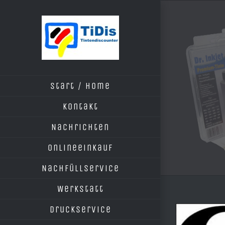
Zum
Inhalt
springen
Start / Home
Kontakt
Nachrichten
Onlineeinkauf
Nachfüllservice
Werkstatt
Druckservice
Zeige