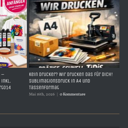
en das für dich!
TDH951Y- Best Price Ersatzpatrone –
4 und
yellow – mit 17ml Inhalt ersetzt CN04
April 4th, 2026
|
0 Kommentare
are