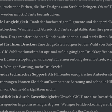
e, leuchtende Farben, die Ihre Designs zum Strahlen bringen. Ob auf T
 werden mit GIC Tinte beeindrucken.
e Langlebigkeit:
Dank der hochwertigen Pigmente und der speziell
sbleichen, Waschen und Abrieb. GIC Tinte sorgt dafür, dass Ihre per
ehen. Das garantiert höchste Kundenzufriedenheit und stärkt Ihren Ru
d für Ihren Drucker:
Eine der größten Sorgen bei der Wahl von Subl
. GIC Sublimationstinte ist optimal auf die gängigen Druckkopftech
on Düsenverstopfungen und sorgt für einen reibungslosen Betrieb, wa
rt. Weniger Wartung, mehr Druckzeit!
nder technischer Support:
Als führender europäischer Anbieter st
rderungen können Sie sich auf kompetente Beratung und schnelle Hil
n von Online-Marktplätzen nicht.
ftlichkeit durch Zuverlässigkeit:
Obwohl GIC Tinte eine Investitio
usragenden Ergebnisse langfristig aus. Weniger Fehldrucke, längere 