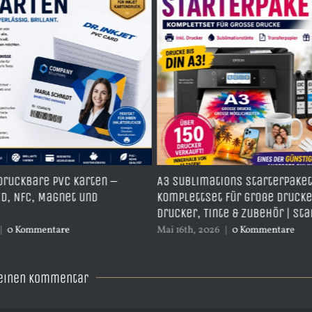
limations Starterpaket –
Kein Drucker? Wir druck
ttset für große Drucke inkl.
Sublimationsdruck in A
, Tinte & Zubehör | Start014
Tassenformat
, 2026
|
0 Kommentare
Mai 16th, 2026
|
0 Komment
 einen Kommentar