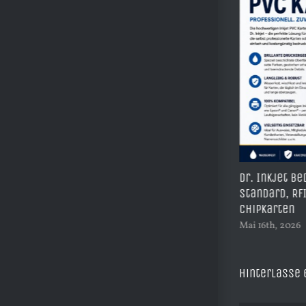
e – Seit
Dr. Inkjet bedruckbare PVC Karten –
A3 Sub
Standard, RFID, NFC, Magnet und
Komple
einigung
Chipkarten
Drucker
Mai 16th, 2026
|
0 Kommentare
Mai 16th
Hinterlasse