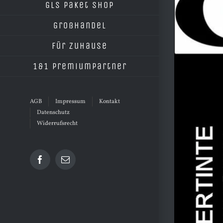
grösseres
GLS Paket Shop
Bild
Großhandel
Für Zuhause
1&1 Premiumpartner
AGB
Impressum
Kontakt
Datenschutz
Widerrufsrecht
Facebook
E-
Mail