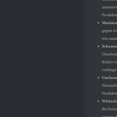
intensiv
Produkte
Maximal
gegen Au
neu auss
Schonen
Druckers
Risiko v
verlänge
Umfasse
Herausfo
Produkte
Wirtscha
die hera