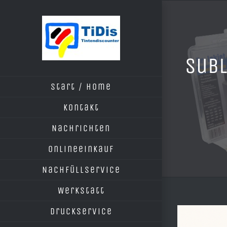
Zum
Inhalt
springen
Subl
Start / Home
Kontakt
Nachrichten
Onlineeinkauf
Nachfüllservice
Werkstatt
Druckservice
Zeige