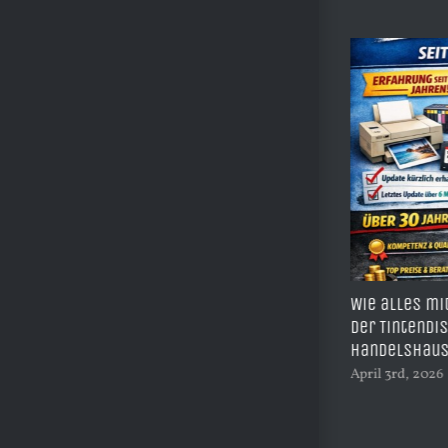
on
Wie alles mit vier Farben begann… TiDis,
Drucktreibe
der Tintendiscounter oder das TiDis
zur Verwend
Handelshaus
Druckerpatr
April 3rd, 2026
|
0 Kommentare
April 1st, 2026