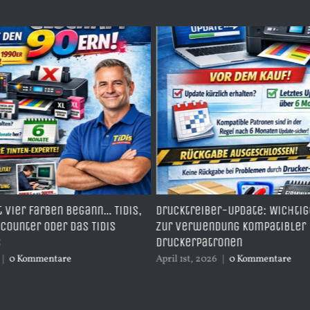
r-Update: Wichtiger Hinweis
Epson Ecotank ET-14000 zum
ung kompatibler
Sublimationsdrucker umbaue
onen
Sublimationstinte und
Sublimationspapier
|
0 Kommentare
Januar 11th, 2026
|
0 Kommentare