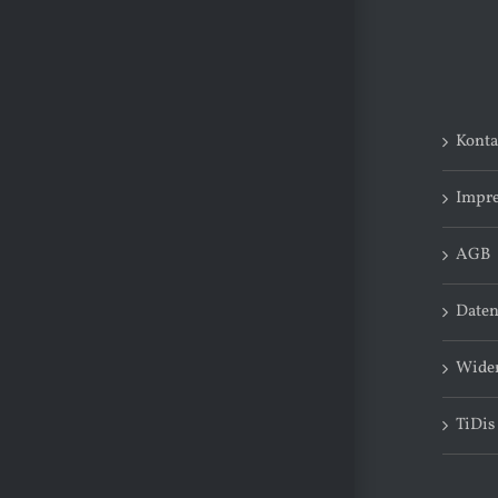
Konta
Impr
AGB
Daten
Wider
TiDis