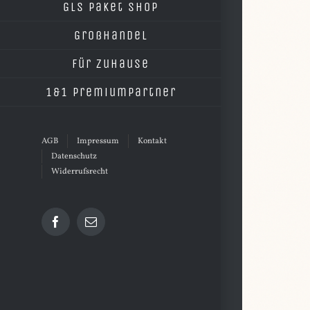
grösseres
GLS Paket Shop
Bild
Großhandel
Für Zuhause
1&1 Premiumpartner
AGB
Impressum
Kontakt
Datenschutz
Widerrufsrecht
Facebook
E-
Mail