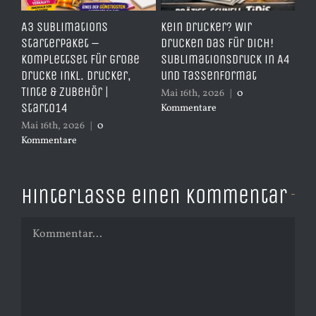
e
A3 Sublimations
Kein Drucker? Wir
TD
,
Starterpaket –
drucken das für dich!
Er
Komplettset für große
Sublimationsdruck in A4
– 
Drucke inkl. Drucker,
und Tassenformat
er
Tinte & Zubehör |
Mai 16th, 2026
|
0
Apr
Start014
Kommentare
Ko
Mai 16th, 2026
|
0
Kommentare
Hinterlasse einen Kommentar
Kommentar