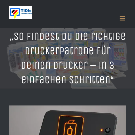
Zum
Inhalt
springen
„So findest du die richtige
Druckerpatrone für
deinen Drucker – in 3
einfachen Schritten“
Zeige
grösseres
Bild