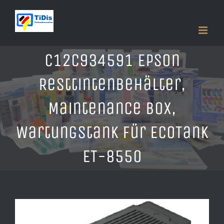
Zum
Inhalt
springen
C12C934591 Epson
Resttintenbehälter,
Maintenance Box,
Wartungstank für EcoTank
ET-8550
Zeige
grösseres