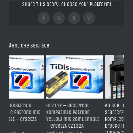
Share This Story, Choose Your Platform!
Facebook
X
Tumblr
Pinterest
Ähnliche Beiträge
HP711Y – BestPrice
A3 Sublimations
TD
it
Kompatible Patrone
Starterpaket –
Er
Yellow mit 28ml Inhalt
Komplettset für große
– 
– ersetzt CZ132A
Drucke inkl. Drucker,
er
Tinte & Zubehör |