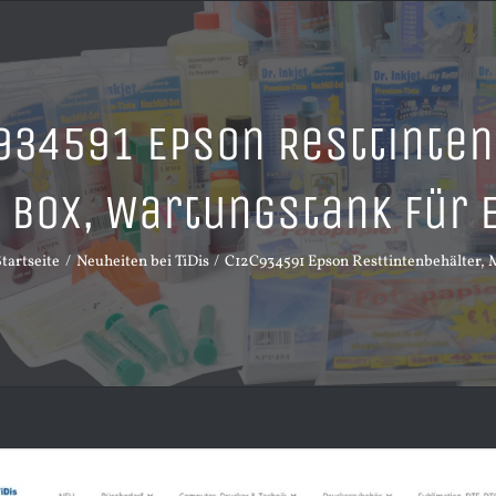
934591 Epson Resttinten
Box, Wartungstank für 
tartseite
Neuheiten bei TiDis
C12C934591 Epson Resttintenbehälter, 