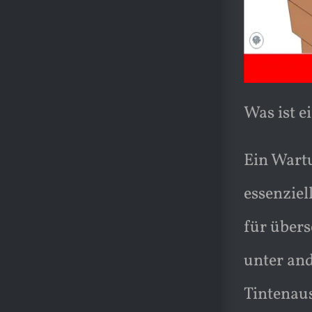
Was ist e
Ein Wartu
essenziel
für übers
unter an
Tintenaus