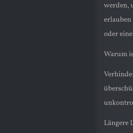
werden, u
erlauben
oder eine
Warum is
Verhinde
überschüs
unkontro
Längere L