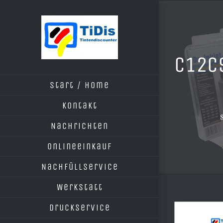
Zum
Inhalt
springen
C12C
Start / Home
Kontakt
S
Nachrichten
Onlineeinkauf
Nachfüllservice
Werkstatt
Druckservice