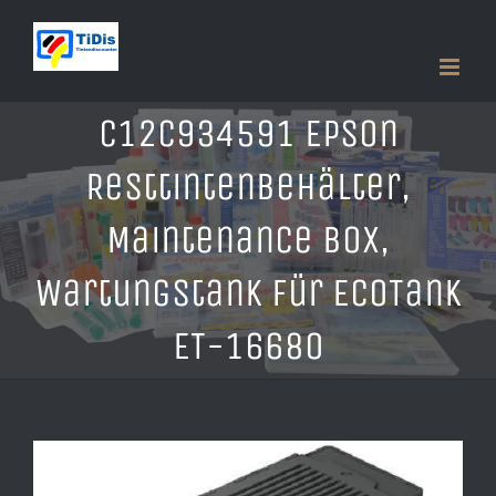
Zum
Inhalt
springen
C12C934591 Epson
Resttintenbehälter,
Maintenance Box,
Wartungstank für EcoTank
ET-16680
Zeige
grösseres