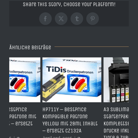
Share This Story, Choose Your Platform!
Facebook
X
Tumblr
Pinterest
Ähnliche Beiträge
HP711Y – BestPrice
A3 Sublimations
TD
it
Kompatible Patrone
Starterpaket –
Er
Yellow mit 28ml Inhalt
Komplettset für große
– 
– ersetzt CZ132A
Drucke inkl. Drucker,
er
Tinte & Zubehör |