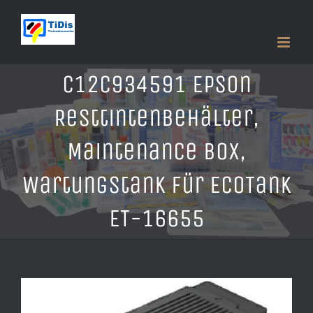
Zum
Inhalt
springen
C12C934591 Epson
Resttintenbehälter,
Maintenance Box,
Wartungstank für EcoTank
ET-16655
Zeige
grösseres