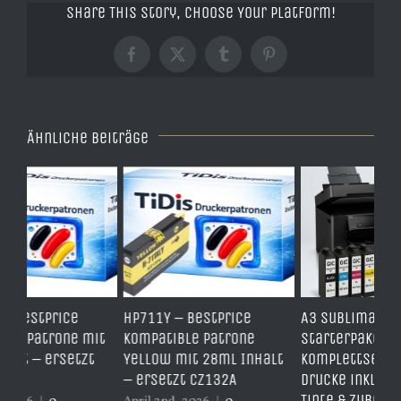
Share This Story, Choose Your Platform!
Facebook
X
Tumblr
Pinterest
Ähnliche Beiträge
HP711Y – BestPrice
A3 Sublimations
TD
it
Kompatible Patrone
Starterpaket –
Er
Yellow mit 28ml Inhalt
Komplettset für große
– 
– ersetzt CZ132A
Drucke inkl. Drucker,
er
Tinte & Zubehör |