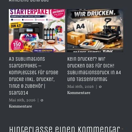
e
A3 Sublimations
Kein Drucker? Wir
TD
,
Starterpaket –
drucken das für dich!
Er
Komplettset für große
Sublimationsdruck in A4
– 
Drucke inkl. Drucker,
und Tassenformat
er
Tinte & Zubehör |
Mai 16th, 2026
|
0
Apr
Start014
Kommentare
Ko
Mai 16th, 2026
|
0
Kommentare
Hinterlasse einen Kommentar