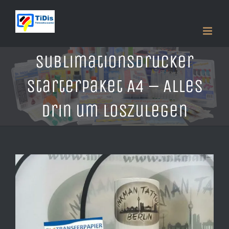
Zum
Inhalt
springen
Sublimationsdrucker
Starterpaket A4 – Alles
drin um loszulegen
Zeige
grösseres
Bild