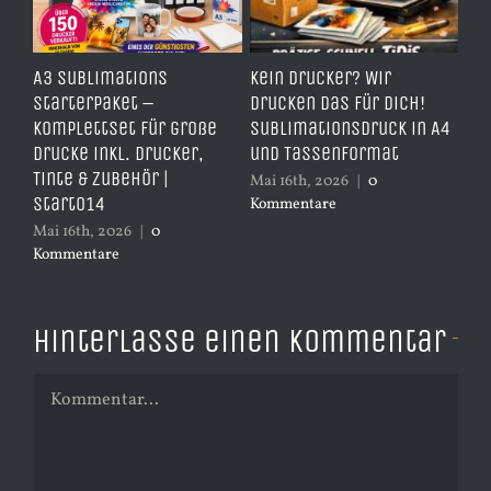
e
A3 Sublimations
Kein Drucker? Wir
TD
,
Starterpaket –
drucken das für dich!
Er
Komplettset für große
Sublimationsdruck in A4
– 
Drucke inkl. Drucker,
und Tassenformat
er
Tinte & Zubehör |
Mai 16th, 2026
|
0
Apr
Start014
Kommentare
Ko
Mai 16th, 2026
|
0
Kommentare
Hinterlasse einen Kommentar
Kommentar