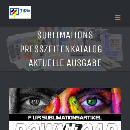
Zum
Inhalt
springen
SUBLIMATIONS
PRESSZEITENKATALOG –
AKTUELLE AUSGABE
Zeige
grösseres
Bild