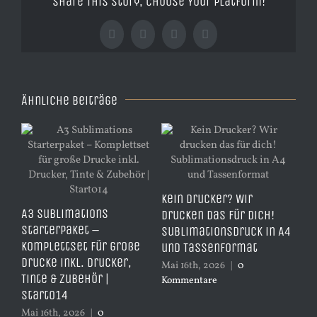
Share This Story, Choose Your Platform!
Facebook
X
Tumblr
Pinterest
Ähnliche Beiträge
TD
e
Kein Drucker? Wir
Er
A3 Sublimations
,
drucken das für dich!
– 
Starterpaket –
Sublimationsdruck in A4
er
Komplettset für große
und Tassenformat
Apr
Drucke inkl. Drucker,
Mai 16th, 2026
|
0
Ko
Tinte & Zubehör |
Kommentare
Start014
Mai 16th, 2026
|
0