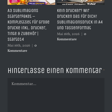
Kein Drucker? Wir
TDH951Y- Best Price
drucken das für dich!
Ersatzpatrone – yellow
oße
Sublimationsdruck in A4
– mit 17ml Inhalt
r,
und Tassenformat
ersetzt CN048A
Mai 16th, 2026
|
0
April 4th, 2026
|
0
Kommentare
Kommentare
Hinterlasse einen Kommentar
Kommentar