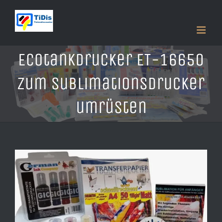
Zum
Inhalt
springen
Ecotankdrucker ET-16650
zum Sublimationsdrucker
umrüsten
Zeige
grösseres
Bild