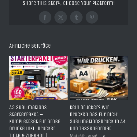
Share This Story, Choose Your Platform!
Facebook
X
Tumblr
Pinterest
Ähnliche Beiträge
e
A3 Sublimations
Kein Drucker? Wir
TD
,
Starterpaket –
drucken das für dich!
Er
Komplettset für große
Sublimationsdruck in A4
– 
Drucke inkl. Drucker,
und Tassenformat
er
Tinte & Zubehör |
Mai 16th, 2026
|
0
Apr