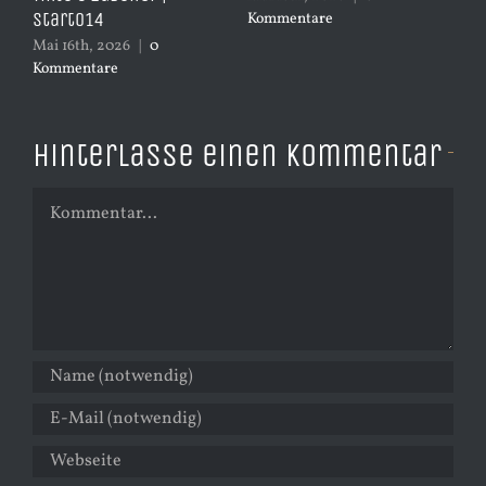
Start014
Kommentare
Ko
Mai 16th, 2026
|
0
Kommentare
Hinterlasse einen Kommentar
Kommentar