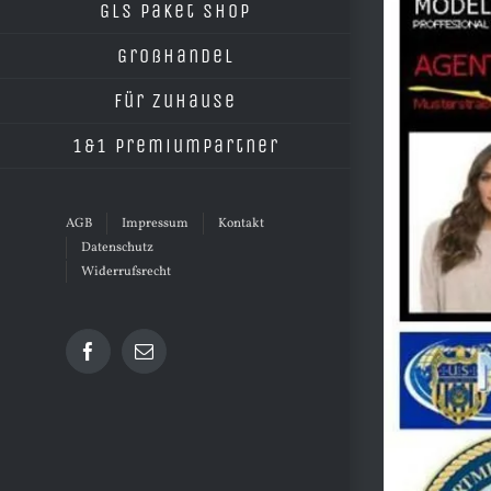
grösseres
GLS Paket Shop
Bild
Großhandel
Für Zuhause
1&1 Premiumpartner
AGB
Impressum
Kontakt
Datenschutz
Widerrufsrecht
Facebook
E-
Mail