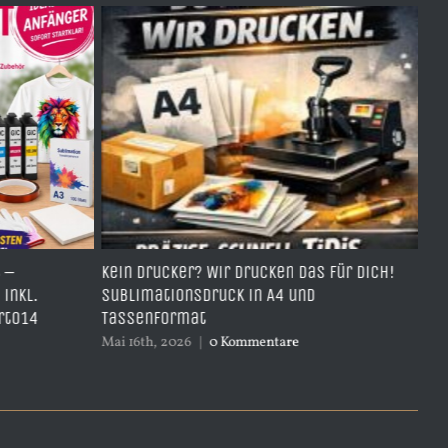
Kein Drucker? Wir drucken das für dich!
TDH951Y- Bes
Sublimationsdruck in A4 und
yellow – mi
Tassenformat
April 4th, 2026
Mai 16th, 2026
|
0 Kommentare