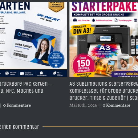
 PVC Karten –
A3 Sublimations Starterpaket –
agnet und
Komplettset für große Drucke inkl.
Drucker, Tinte & Zubehör | Start014
tare
Mai 16th, 2026
|
0 Kommentare
 einen Kommentar