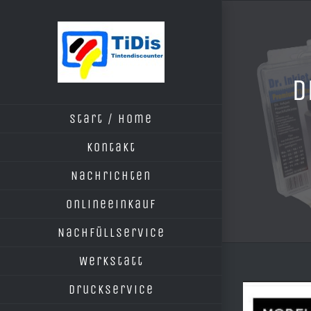
Zum
Inhalt
springen
D
Start / Home
Kontakt
Nachrichten
Onlineeinkauf
Nachfüllservice
Werkstatt
Druckservice
Zeige