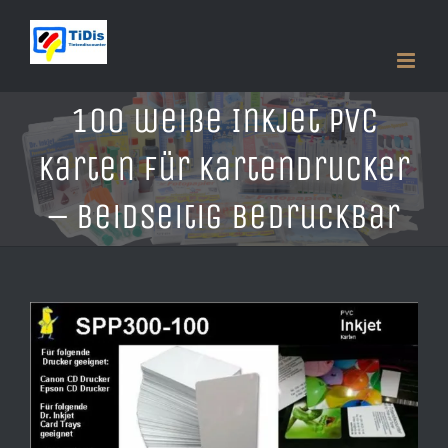
Zum
Inhalt
springen
100 weiße Inkjet PVC
Karten für Kartendrucker
– beidseitig bedruckbar
Zeige
grösseres
Bild