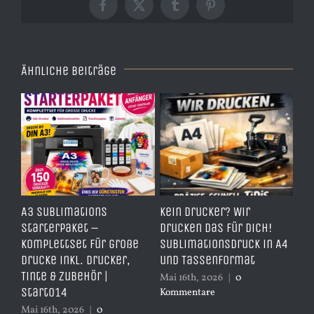
Facebook
X
Tumblr
Pinterest
Ähnliche Beiträge
e
A3 Sublimations
Kein Drucker? Wir
TD
,
Starterpaket –
drucken das für dich!
Er
Komplettset für große
Sublimationsdruck in A4
– 
Drucke inkl. Drucker,
und Tassenformat
er
Tinte & Zubehör |
Mai 16th, 2026
|
0
Apr
Start014
Kommentare
Ko
Mai 16th, 2026
|
0