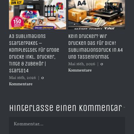
e
A3 Sublimations
Kein Drucker? Wir
TD
,
Starterpaket –
drucken das für dich!
Er
Komplettset für große
Sublimationsdruck in A4
– 
Drucke inkl. Drucker,
und Tassenformat
er
Tinte & Zubehör |
Mai 16th, 2026
|
0
Apr
Start014
Kommentare
Ko
Mai 16th, 2026
|
0
Kommentare
Hinterlasse einen Kommentar
Kommentar