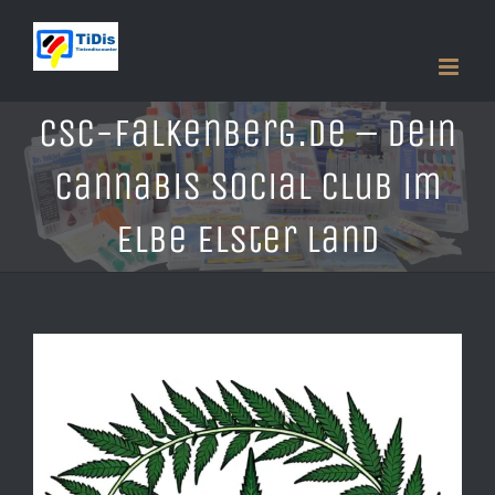
Zum
Inhalt
springen
CSC-Falkenberg.de – dein
Cannabis Social Club im
Elbe Elster Land
Zeige
grösseres
Bild