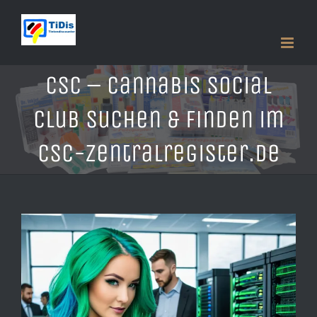
Zum
Inhalt
springen
CSC – Cannabis Social
Club suchen & finden im
CSC-Zentralregister.de
Zeige
grösseres
Bild