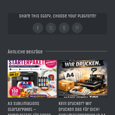
Share This Story, Choose Your Platform!
Facebook
X
Tumblr
Pinterest
Ähnliche Beiträge
e
A3 Sublimations
Kein Drucker? Wir
TD
,
Starterpaket –
drucken das für dich!
Er