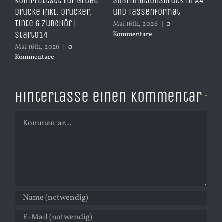
Komplettset für große
Sublimationsdruck in A4
– 
Drucke inkl. Drucker,
und Tassenformat
er
Tinte & Zubehör |
Mai 16th, 2026
|
0
Apr
Start014
Kommentare
Ko
Mai 16th, 2026
|
0
Kommentare
Hinterlasse einen Kommentar
Kommentar