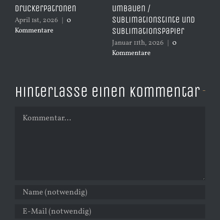
s
Druckerpatronen
umbauen /
Re
Sublimationstinte und
Dr
April 1st, 2026
|
0
Sublimationspapier
Kommentare
Dez
Ko
Januar 11th, 2026
|
0
Kommentare
Hinterlasse einen Kommentar
Kommentar