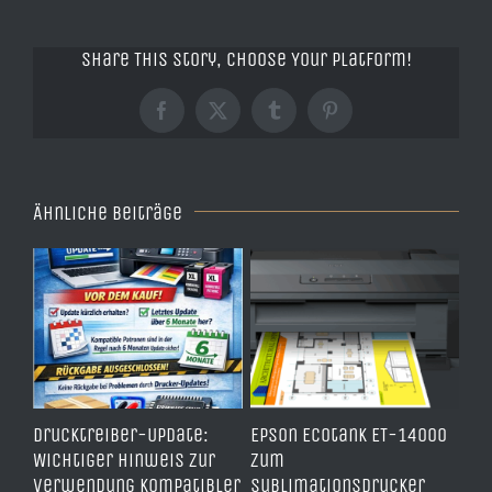
Share This Story, Choose Your Platform!
Facebook
X
Tumblr
Pinterest
Ähnliche Beiträge
ben
Drucktreiber-Update:
Epson Ecotank ET-14000
Wi
Wichtiger Hinweis zur
zum
Dr
Verwendung kompatibler
Sublimationsdrucker
Sc