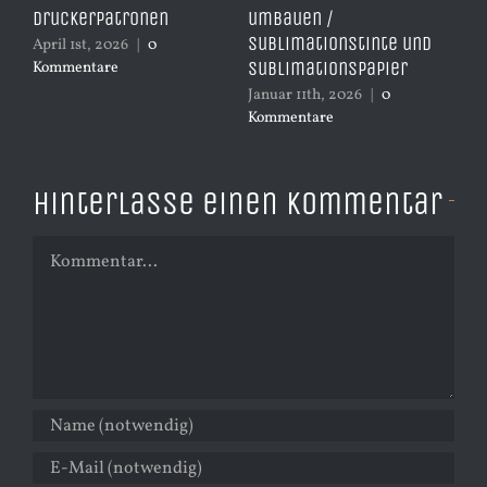
s
Druckerpatronen
umbauen /
Re
Sublimationstinte und
Dr
April 1st, 2026
|
0
Sublimationspapier
Kommentare
Dez
Ko
Januar 11th, 2026
|
0
Kommentare
Hinterlasse einen Kommentar
Kommentar