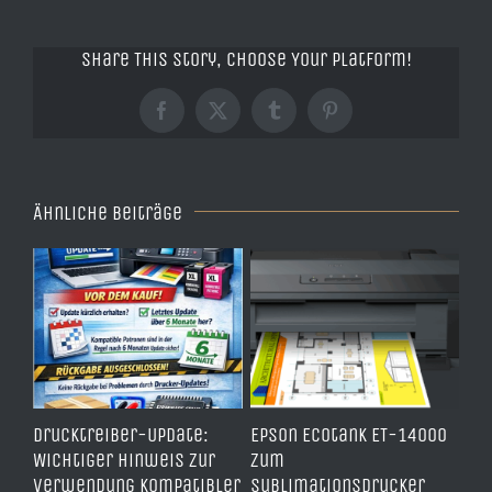
Share This Story, Choose Your Platform!
Facebook
X
Tumblr
Pinterest
Ähnliche Beiträge
ben
Drucktreiber-Update:
Epson Ecotank ET-14000
Wi
Wichtiger Hinweis zur
zum
Dr
Verwendung kompatibler
Sublimationsdrucker
Sc