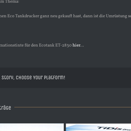
um Thema:
nen Eco Tankdrucker ganz neu gekauft hast, dann ist die Umrüstung s
mationstinte für den Ecotank ET-2830
hier
…
 Story, Choose Your Platform!
träge