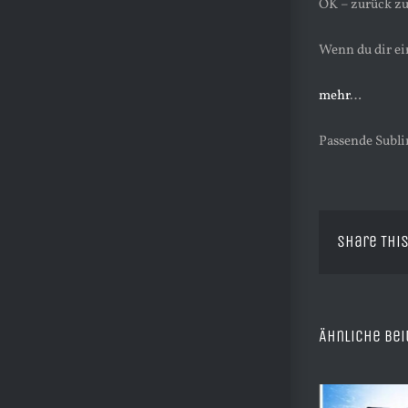
OK – zurück z
Wenn du dir ei
mehr
…
Passende Subli
Share This
Ähnliche Bei