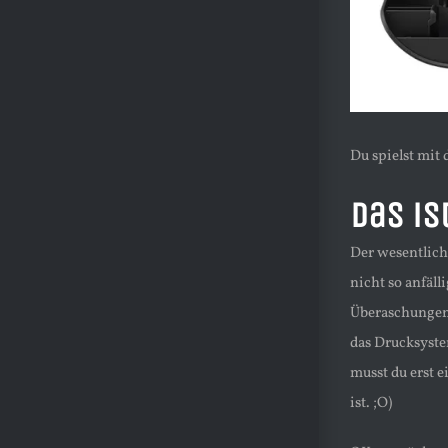
Du spielst mit
Das is
Der wesentliche
nicht so anfäl
Überaschungen d
das Drucksyste
musst du erst 
ist. ;O)