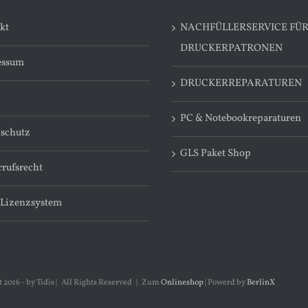
kt
NACHFÜLLERSERVICE FÜ
DRUCKERPATRONEN
essum
DRUCKERREPARATUREN
PC & Notebookreparaturen
schutz
GLS Paket Shop
rufsrecht
 Lizenzsystem
 2016 - by Tidis | All Rights Reserved | Zum
Onlineshop
| Powerd by
BerlinX