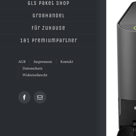
grösseres
GLS Paket Shop
Bild
Großhandel
Für Zuhause
1&1 Premiumpartner
AGB
Impressum
Kontakt
Datenschutz
Widerrufsrecht
Facebook
E-
Mail