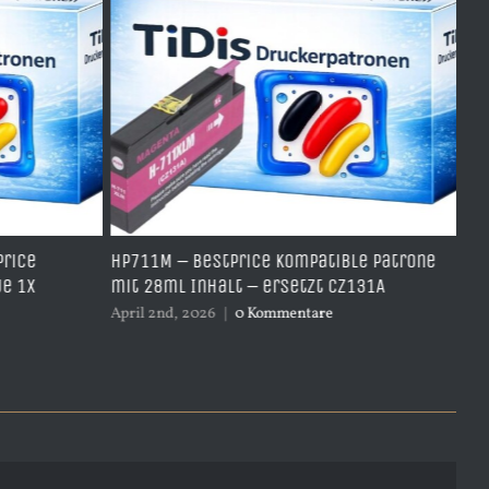
Price
HP711M – BestPrice kompatible Patrone
HP
je 1x
mit 28ml Inhalt – ersetzt CZ131A
Ye
April 2nd, 2026
|
0 Kommentare
Apr