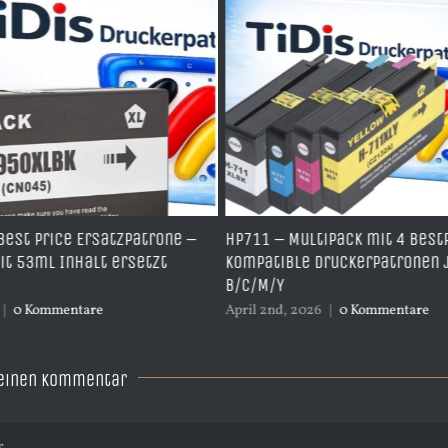
Best Price Ersatzpatrone –
HP711 – Multipack mit 4 Best
t 53ml Inhalt ersetzt
kompatible Druckerpatronen 
B/C/M/Y
|
0 Kommentare
April 2nd, 2026
|
0 Kommentare
 einen Kommentar