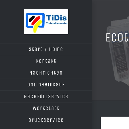
Zum
Inhalt
springen
Ecot
Start / Home
Kontakt
Nachrichten
Onlineeinkauf
Nachfüllservice
Werkstatt
Druckservice
Zeige