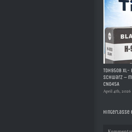
A3 Sublimations Starterpaket –
TDH950B XL- 
Komplettset für große Drucke inkl.
schwarz – mi
Drucker, Tinte & Zubehör | Start014
CN045A
April 12th, 2026
|
0 Kommentare
April 4th, 2026
Hinterlasse
Kommentar