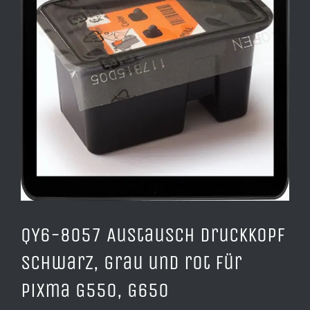
QY6-8057 Austausch Druckkopf
schwarz, grau und rot für
Pixma G550, G650