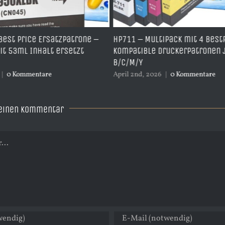
 Price Ersatzpatrone –
HP711 – Multipack mit 4 BestPric
ml Inhalt ersetzt
kompatible Druckerpatronen je 1
B/C/M/Y
Kommentare
April 2nd, 2026
|
0 Kommentare
 einen Kommentar