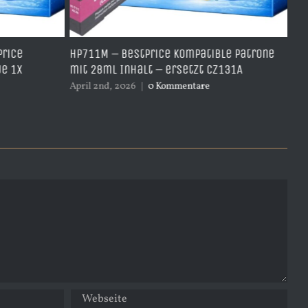
e
HP711M – BestPrice kompatible Patrone
HP711Y
x
mit 28ml Inhalt – ersetzt CZ131A
Yellow
April 2nd, 2026
|
0 Kommentare
April 2n