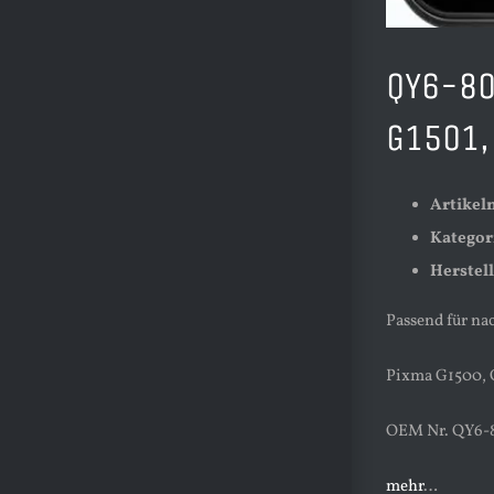
QY6-80
G1501,
Artike
Kategor
Herstell
Passend für na
Pixma G1500, G
OEM Nr. QY6-
mehr
…