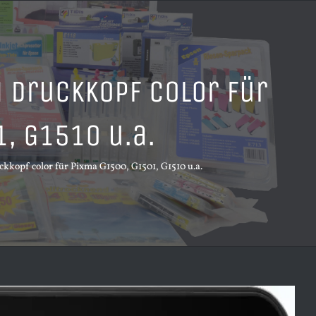
 Druckkopf color für
, G1510 u.a.
kopf color für Pixma G1500, G1501, G1510 u.a.