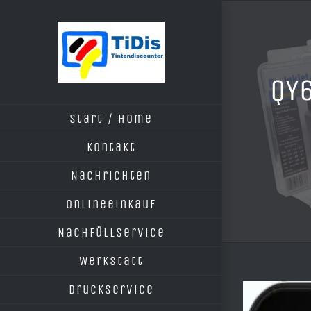
Zum
Inhalt
springen
QY6
Start / Home
Kontakt
Nachrichten
Onlineeinkauf
Nachfüllservice
Werkstatt
Druckservice
Zeige