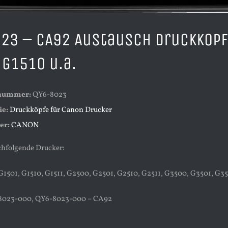
23 – CA92 Austausch Druckkopf 
 G1510 u.a.
lnummer:
QY6-8023
ie:
Druckköpfe für Canon Drucker
er:
CANON
chfolgende Drucker:
1501, G1510, G1511, G2500, G2501, G2510, G2511, G3500, G3501, G35
8023-000, QY6-8023-000 – CA92