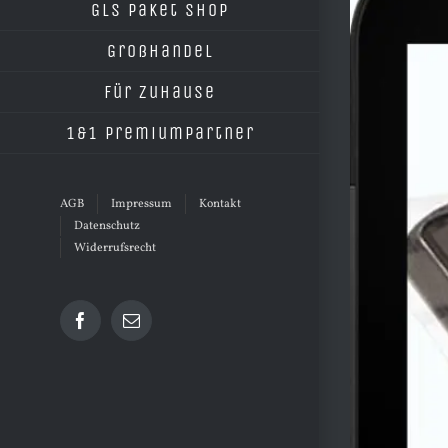
grösseres
GLS Paket Shop
Bild
Großhandel
Für Zuhause
1&1 Premiumpartner
AGB
Impressum
Kontakt
Datenschutz
Widerrufsrecht
Facebook
E-
Mail