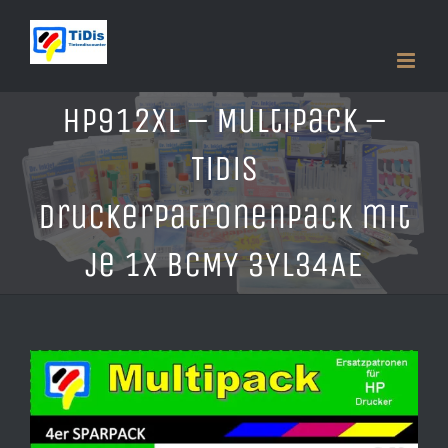
Zum
Inhalt
springen
HP912XL – Multipack –
TiDis
Druckerpatronenpack mit
je 1x BCMY 3YL34AE
Zeige
grösseres
Bild