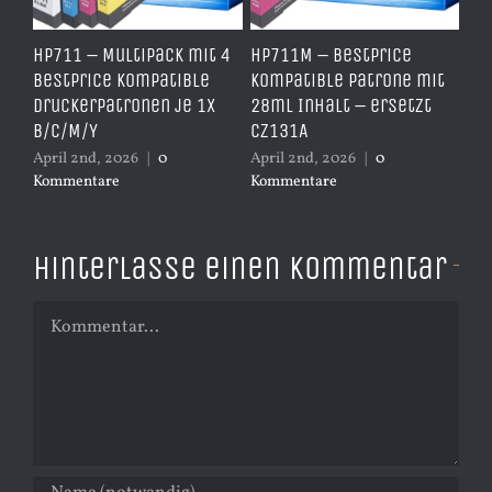
e
HP711 – Multipack mit 4
HP711M – BestPrice
HP
arz
BestPrice kompatible
kompatible Patrone mit
Ko
Druckerpatronen je 1x
28ml Inhalt – ersetzt
Ye
B/C/M/Y
CZ131A
– 
April 2nd, 2026
|
0
April 2nd, 2026
|
0
Apr
Kommentare
Kommentare
Ko
Hinterlasse einen Kommentar
Kommentar