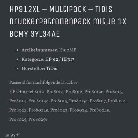
HP912XL – Multipack – TiDis
Druckerpatronenpack mit je 1x
BCMY 3YL34AE
Artikelnummer:
H912MP
Kategorie:
HP912 / HP917
Hersteller:
TiDis
Passend für nachfolgende Drucker:
HP OfficeJet 8010, Pro8010, Pro8012, Pro8012e, Pro8013,
Pro8014, Pro 8014e, Pro8015, Pro8015e, Pro8017, Pro8020,
Pro8022, Pro8022e, Pro8023, Pro8024, Pro8024e,
Pro8025, Pro8025e
59,95 €