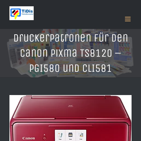
Zum
Inhalt
springen
Druckerpatronen für den
Canon Pixma TS8120 –
PGI580 und CLI581
Zeige
grösseres
Bild