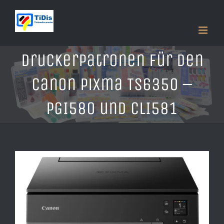
Zum
Inhalt
springen
Druckerpatronen für den
Canon Pixma TS6350 –
PGI580 und CLI581
Zeige
grösseres
Bild