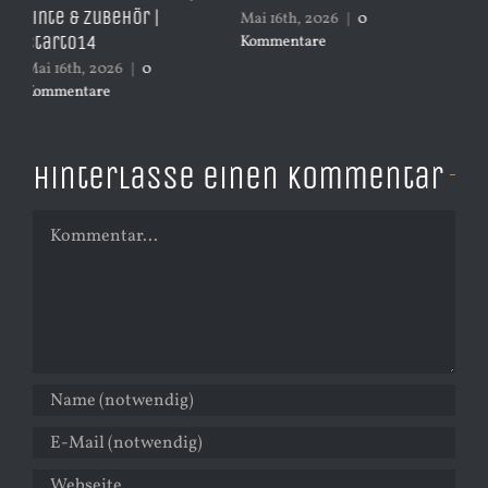
Druckerreparatur und
April 4th, 2026
|
0
Mai
Druckkopfreinigung
Kommentare
Ko
Juni 18th, 2026
|
0
Kommentare
Hinterlasse einen Kommentar
Kommentar