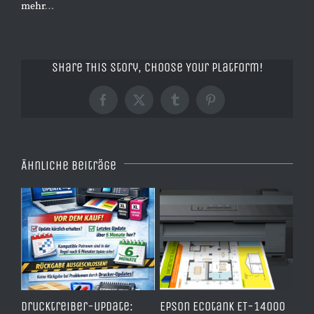
mehr
…
Share This Story, Choose Your Platform!
Facebook
X
Tumblr
Pinterest
Ähnliche Beiträge
ben
Drucktreiber-Update:
Epson Ecotank ET-14000
Wi