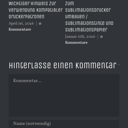
Wichtiger Hinweis zur
zum
Dr
Verwendung kompatibler
Sublimationsdrucker
Sc
s
Druckerpatronen
umbauen /
Re
Sublimationstinte und
Dr
April 1st, 2026
|
0
Sublimationspapier
Kommentare
Dez
Ko
Januar 11th, 2026
|
0
Kommentare
Hinterlasse einen Kommentar
Kommentar