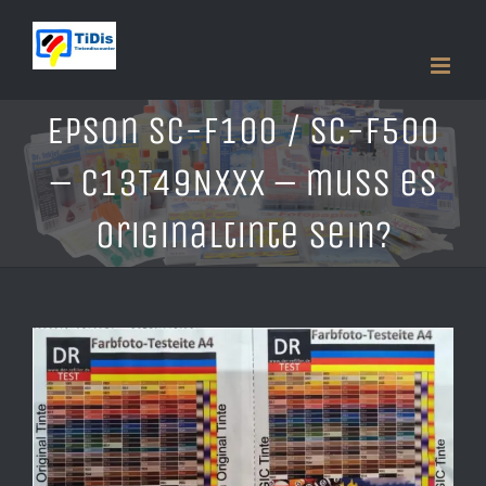
Zum
Inhalt
springen
Epson SC-F100 / SC-F500
– C13T49Nxxx – muss es
Originaltinte sein?
Zeige
grösseres
Bild