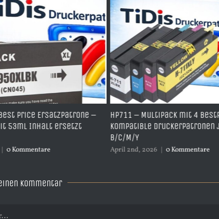
satzpatrone –
HP711 – Multipack mit 4 BestPrice
t ersetzt
kompatible Druckerpatronen je 1x
B/C/M/Y
e
April 2nd, 2026
|
0 Kommentare
 einen Kommentar