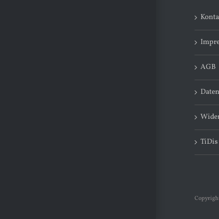
Konta
Impr
AGB
Daten
Wider
TiDis
Copyright