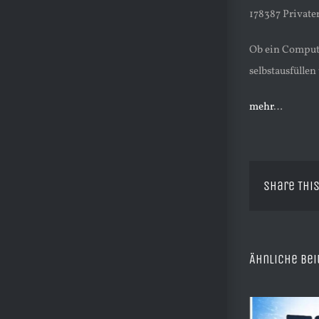
178387 Private
Ob ein Compute
selbstausfüllen
mehr
…
Share This
Ähnliche Bei