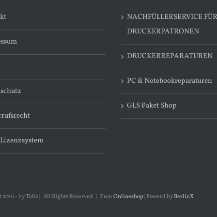
kt
NACHFÜLLERSERVICE FÜ
DRUCKERPATRONEN
essum
DRUCKERREPARATUREN
PC & Notebookreparaturen
schutz
GLS Paket Shop
rufsrecht
 Lizenzsystem
 2016 - by Tidis | All Rights Reserved | Zum
Onlineshop
| Powerd by
BerlinX