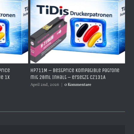
HP711M – BestPrice kompatible Patrone
HP711Y – BestP
mit 28ml Inhalt – ersetzt CZ131A
Yellow mit 28m
April 2nd, 2026
|
0 Kommentare
April 2nd, 2026
|