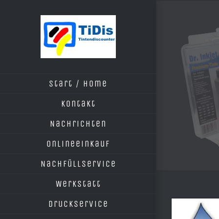
Zum
Inhalt
springen
Start / Home
Kontakt
Nachrichten
Onlineeinkauf
Nachfüllservice
Werkstatt
Druckservice
Zeige