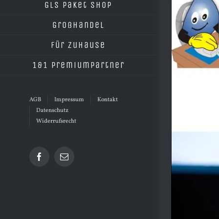
grösseres
GLS Paket Shop
Bild
Großhandel
Für Zuhause
1&1 Premiumpartner
AGB
Impressum
Kontakt
Datenschutz
Widerrufsrecht
Facebook
E-
Mail