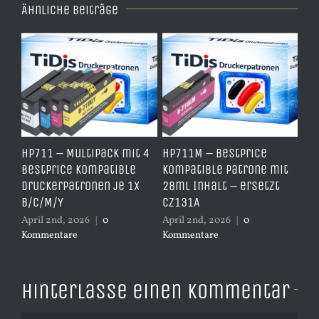
Ähnliche Beiträge
e
HP711 – Multipack mit 4
HP711M – BestPrice
HP
arz
BestPrice kompatible
kompatible Patrone mit
Ko
Druckerpatronen je 1x
28ml Inhalt – ersetzt
Ye
B/C/M/Y
CZ131A
– 
April 2nd, 2026
|
0
April 2nd, 2026
|
0
Apr
Kommentare
Kommentare
Ko
Hinterlasse einen Kommentar