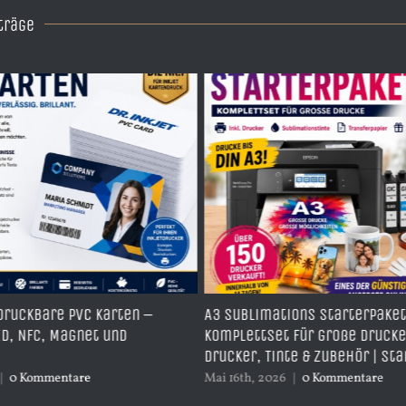
träge
imations Starterpaket –
Kein Drucker? Wir drucke
tset für große Drucke inkl.
Sublimationsdruck in A4
 Tinte & Zubehör | Start014
Tassenformat
 2026
|
0 Kommentare
Mai 16th, 2026
|
0 Kommenta