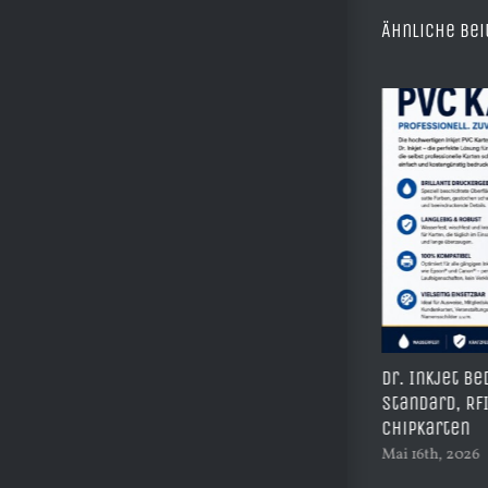
Ähnliche Bei
– Seit
Dr. Inkjet bedruckbare PVC Karten –
A3 Subl
Standard, RFID, NFC, Magnet und
Komplet
inigung
Chipkarten
Drucker,
Mai 16th, 2026
|
0 Kommentare
Mai 16th,