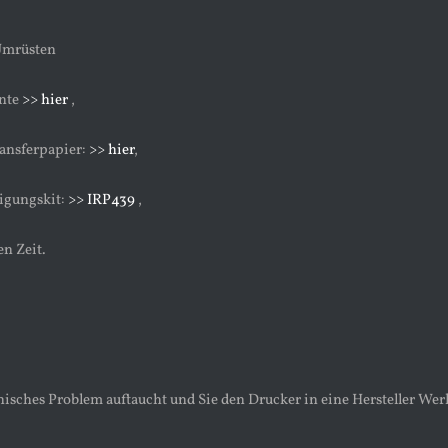
Umrüsten
inte
>> hier
,
ansferpapier:
>> hier
,
igungskit:
>> IRP439
,
en Zeit.
isches Problem auftaucht und Sie den Drucker in eine Hersteller Werk