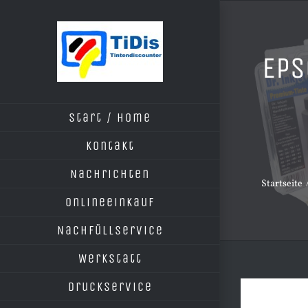
Zum
Inhalt
springen
Eps
Start / Home
Kontakt
Nachrichten
Startseite
Onlineeinkauf
Nachfüllservice
Werkstatt
Druckservice
Zeige