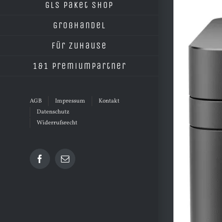
grösseres
GLS Paket Shop
Bild
Großhandel
Für Zuhause
1&1 Premiumpartner
AGB
Impressum
Kontakt
Datenschutz
Widerrufsrecht
Facebook
E-
Mail