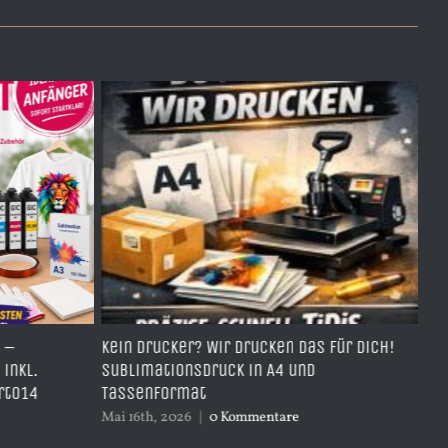
n das für dich!
TDH951Y- Best Price Ersatzpatrone –
 und
yellow – mit 17ml Inhalt ersetzt CN048
April 4th, 2026
|
0 Kommentare
re