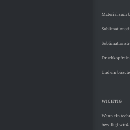
Material zum 
Sublimationst
Sublimationstr
Druckkopfrein
Und ein bissch
WICHTIG
Wenn ein techn
bewilligt wird.