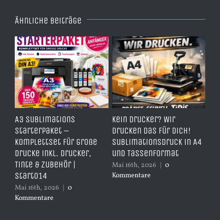
Ähnliche Beiträge
e
A3 Sublimations
Kein Drucker? Wir
TD
,
Starterpaket –
drucken das für dich!
Er
Komplettset für große
Sublimationsdruck in A4
– 
Drucke inkl. Drucker,
und Tassenformat
er
Tinte & Zubehör |
Mai 16th, 2026
|
0
Apr
Start014
Kommentare
Ko
Mai 16th, 2026
|
0
Kommentare