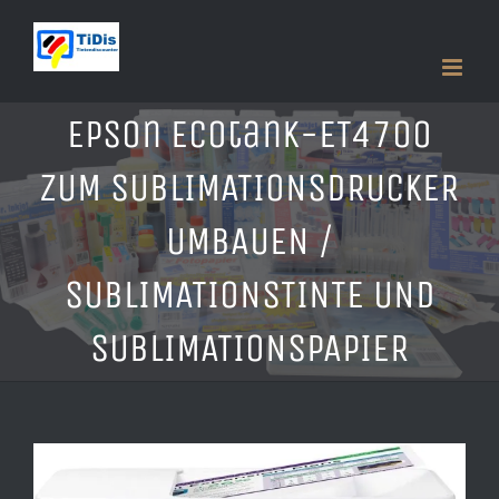
Zum
Inhalt
springen
Epson Ecotank-ET4700
ZUM SUBLIMATIONSDRUCKER
UMBAUEN /
SUBLIMATIONSTINTE UND
SUBLIMATIONSPAPIER
Zeige
grösseres