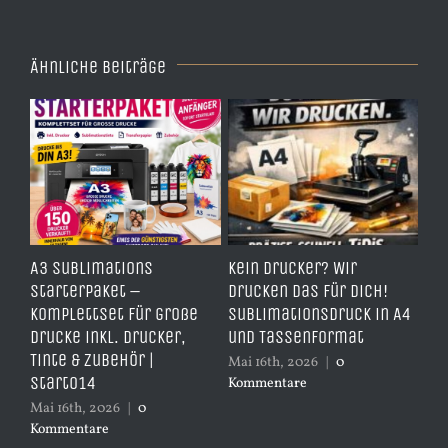
Ähnliche Beiträge
e
A3 Sublimations
Kein Drucker? Wir
TD
,
Starterpaket –
drucken das für dich!
Er
Komplettset für große
Sublimationsdruck in A4
– 
Drucke inkl. Drucker,
und Tassenformat
er
Tinte & Zubehör |
Mai 16th, 2026
|
0
Apr
Start014
Kommentare
Ko
Mai 16th, 2026
|
0
Kommentare