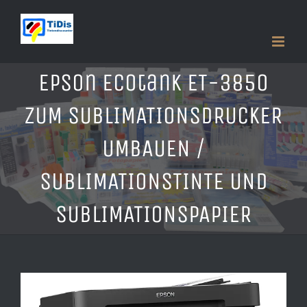
Zum
Inhalt
springen
Epson Ecotank ET-3850
ZUM SUBLIMATIONSDRUCKER
UMBAUEN /
SUBLIMATIONSTINTE UND
SUBLIMATIONSPAPIER
Zeige
grösseres