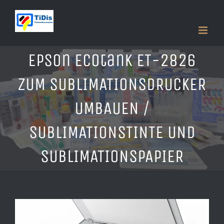
Zum
Inhalt
springen
Epson Ecotank ET-2826
ZUM SUBLIMATIONSDRUCKER
UMBAUEN /
SUBLIMATIONSTINTE UND
SUBLIMATIONSPAPIER
Zeige
grösseres