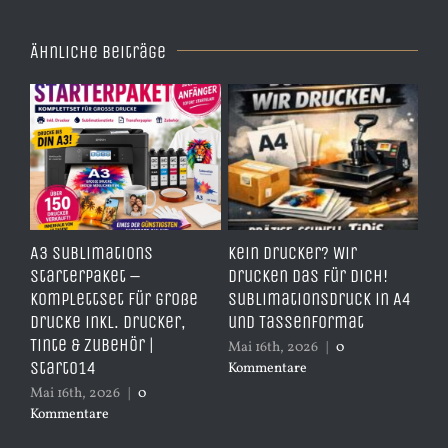
Ähnliche Beiträge
e
A3 Sublimations
Kein Drucker? Wir
TD
,
Starterpaket –
drucken das für dich!
Er
Komplettset für große
Sublimationsdruck in A4
– 
Drucke inkl. Drucker,
und Tassenformat
er
Tinte & Zubehör |
Mai 16th, 2026
|
0
Apr
Start014
Kommentare
Ko
Mai 16th, 2026
|
0
Kommentare