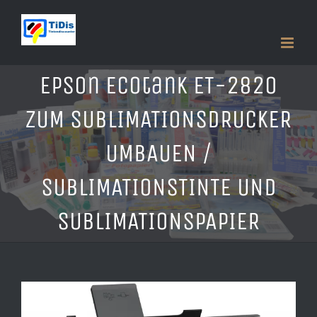
Zum
Inhalt
springen
Epson Ecotank ET-2820
ZUM SUBLIMATIONSDRUCKER
UMBAUEN /
SUBLIMATIONSTINTE UND
SUBLIMATIONSPAPIER
Zeige
grösseres