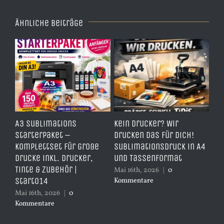
Ähnliche Beiträge
e
A3 Sublimations
Kein Drucker? Wir
TD
,
Starterpaket –
drucken das für dich!
Er
Komplettset für große
Sublimationsdruck in A4
– 
Drucke inkl. Drucker,
und Tassenformat
er
Tinte & Zubehör |
Mai 16th, 2026
|
0
Apr
Start014
Kommentare
Ko
Mai 16th, 2026
|
0
Kommentare