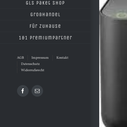
grösseres
GLS Paket Shop
Bild
Großhandel
Für Zuhause
1&1 Premiumpartner
AGB
Impressum
Kontakt
Datenschutz
Widerrufsrecht
Facebook
E-
Mail