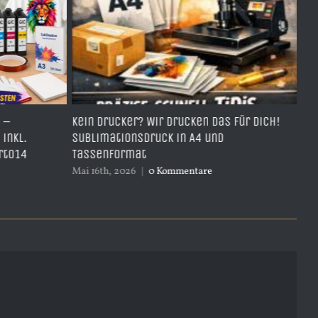
Kein Drucker? Wir drucken das für dich!
TDH951Y- Bes
Sublimationsdruck in A4 und
yellow – mi
Tassenformat
April 4th, 2026
Mai 16th, 2026
|
0 Kommentare