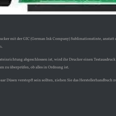
ucker mit der GIC (German Ink Company) Sublimationstinte, anstatt d
n.
rsteinrichtung abgeschlossen ist, wird ihr Drucker einen Testausdru
m zu überprüfen, ob alles in Ordnung ist.
 paar Düsen verstopft sein sollten, ziehen Sie das Herstellerhandbuc