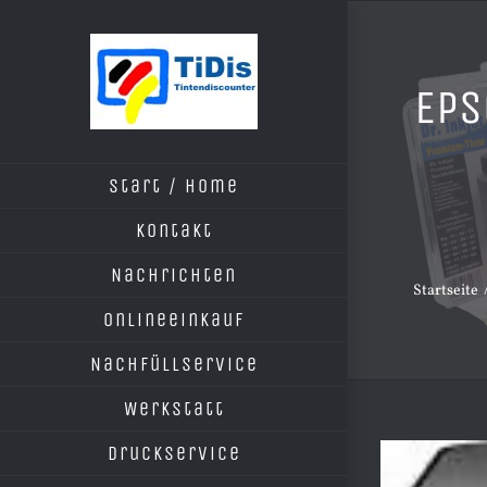
Zum
Inhalt
springen
Eps
Start / Home
Kontakt
Nachrichten
Startseite
Onlineeinkauf
Nachfüllservice
Werkstatt
Druckservice
Zeige