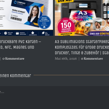
 PVC Karten –
A3 Sublimations Starterpaket –
agnet und
Komplettset für große Drucke inkl.
Drucker, Tinte & Zubehör | Start014
tare
Mai 16th, 2026
|
0 Kommentare
 einen Kommentar