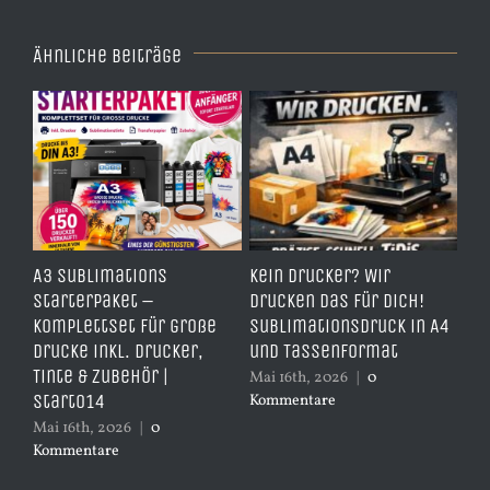
Ähnliche Beiträge
e
A3 Sublimations
Kein Drucker? Wir
TD
,
Starterpaket –
drucken das für dich!
Er
Komplettset für große
Sublimationsdruck in A4
– 
Drucke inkl. Drucker,
und Tassenformat
er
Tinte & Zubehör |
Mai 16th, 2026
|
0
Apr
Start014
Kommentare
Ko
Mai 16th, 2026
|
0
Kommentare