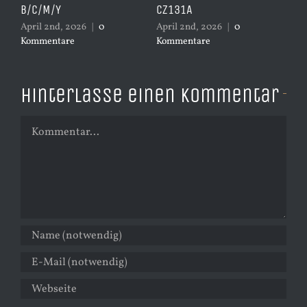
B/C/M/Y
CZ131A
– 
April 2nd, 2026
|
0
April 2nd, 2026
|
0
Apr
Kommentare
Kommentare
Ko
Hinterlasse einen Kommentar
Kommentar