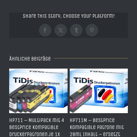
Share This Story, Choose Your Platform!
Facebook
X
Tumblr
Pinterest
Ähnliche Beiträge
e
HP711 – Multipack mit 4
HP711M – BestPrice
HP
arz
BestPrice kompatible
kompatible Patrone mit
Ko
Druckerpatronen je 1x
28ml Inhalt – ersetzt
Ye