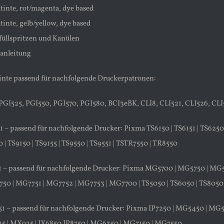
tinte, rot/magenta, dye based
inte, gelb/yellow, dye based
üllspritzen und Kanülen
anleitung
inte passend für nachfolgende Druckerpatronen:
PGI525, PGI550, PGI570, PGI580, BCI3eBK, CLI8, CLI521, CLI526, CLI5
 – passend für nachfolgende Drucker: Pixma TS6150 | TS6151 | TS6250 | 
 | TS9150 | TS9155 | TS9550 | TS9551 | TSTR7550 | TR8550
1 – passend für nachfolgende Drucker: Pixma MG5700 | MG5750 | MG
0 | MG7751 | MG7752 | MG7753 | MG7700 | TS5050 | TS6050 | TS8050
51 – passend für nachfolgende Drucker: Pixma IP7250 | MG5450 | M
5 | MX925 | IX6850 IP8750 | MG6350 | MG7150 | MG7550