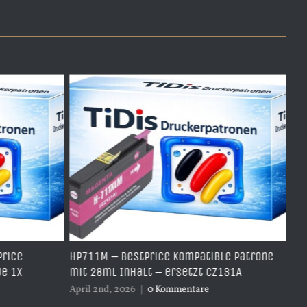
HP711M – BestPrice kompatible Patrone
HP711Y – 
mit 28ml Inhalt – ersetzt CZ131A
Yellow mi
April 2nd, 2026
|
0 Kommentare
April 2nd, 