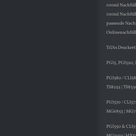
100ml Nachfüll
100ml Nachfüllt
passende Nachf
Onlinenachfüll
TiDis Druckert
PGI5, PGI520, 
PGI580 / CLI581
TS8252 | TS8350
PGI570 / CLI57
MG6853 | MG775
PGI550 & CLI5
MG7150 | MX72