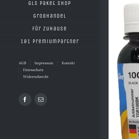
grösseres
GLS Paket Shop
Bild
Großhandel
Für Zuhause
1&1 Premiumpartner
AGB
Impressum
Kontakt
Datenschutz
Widerrufsrecht
Facebook
E-
Mail