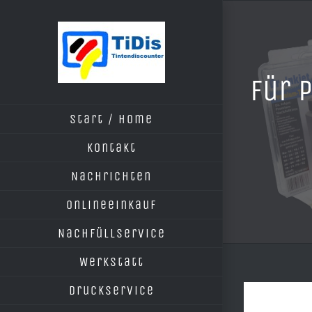
Zum
Inhalt
springen
Für 
Start / Home
Kontakt
Nachrichten
Onlineeinkauf
Nachfüllservice
Werkstatt
Druckservice
Zeige