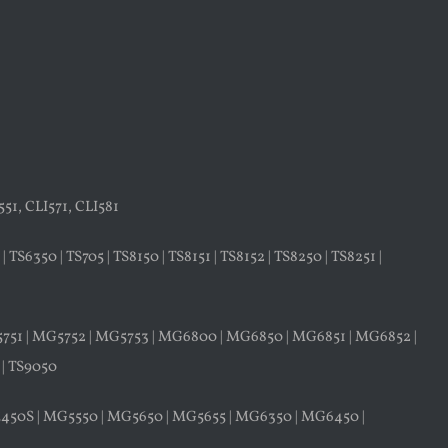
51, CLI571, CLI581
TS6350 | TS705 | TS8150 | TS8151 | TS8152 | TS8250 | TS8251 |
5751 | MG5752 | MG5753 | MG6800 | MG6850 | MG6851 | MG6852 |
 | TS9050
G5450S | MG5550 | MG5650 | MG5655 | MG6350 | MG6450 |