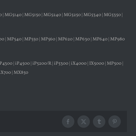
6550 | MG5140 | MG5150 | MG5240 | MG5250 | MG5340 | MG5350 |
4700 | MP540 | MP550 | MP560 | MP620 | MP630 | MP640 | MP980
P4300 | iP4500 | iP5200/R | iP5300 | iX4000 | IX5000 | MP500 |
MX700 | MX850
Facebook
X
Tumblr
Pinterest