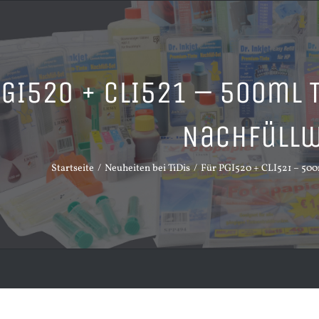
PGI520 + CLI521 – 500ml T
Nachfüll
Startseite
Neuheiten bei TiDis
Für PGI520 + CLI521 – 500m