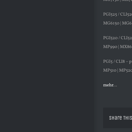
PGI525 / CLI52
MG6150 | MG62
PGI520 / CLI52
MP990 | MX86
PGI5 / CLI8 – 
MP510 | MP520
mehr
…
Share This