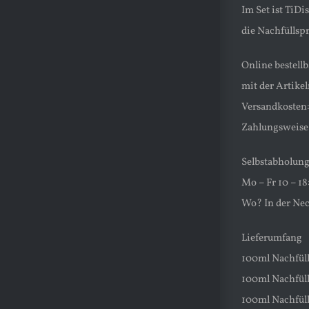
Im Set ist TiD
die Nachfüllspr
Online bestell
mit der Arti
Versandkosten
Zahlungsweise:
Selbstabholung
Mo – Fr 10 – 1
Wo? In der Nec
Lieferumfang
100ml Nachfüll
100ml Nachfüll
100ml Nachfüll