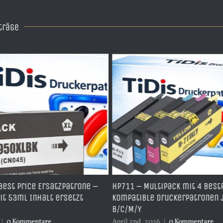
träge
ice Ersatzpatrone –
HP711 – Multipack mit 4 BestPrice
 Inhalt ersetzt
kompatible Druckerpatronen je 1x
B/C/M/Y
mmentare
April 2nd, 2026
|
0 Kommentare