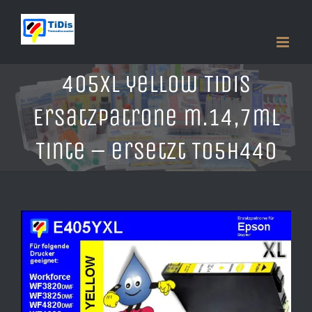
Zum
Inhalt
springen
405XL yellow TiDis
Ersatzpatrone m.14,7ml
Tinte – ersetzt T05H440
Zeige
grösseres
Bild