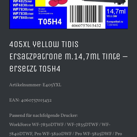
405XL yellow TiDis
Ersatzpatrone m.14,7ml Tinte –
ersetzt T05H4
Artikelnummer: E405YXL
EAN: 4060757015432
Passend für nachfolgende Drucker:
WorkForce WF-7830DTWF / WF-7835DTWF / WF-
7840DTWF, Pro WF-3820DWF / Pro WF-3825DWF / Pro