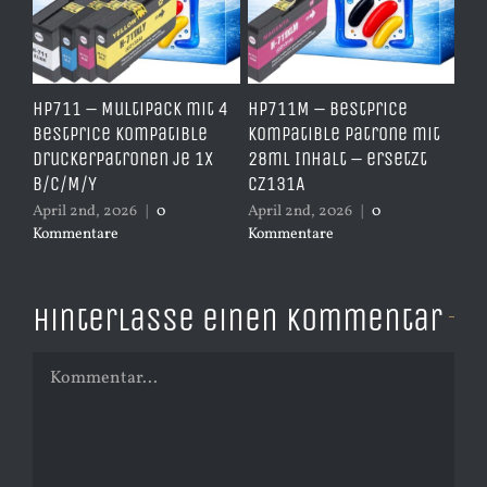
e
HP711 – Multipack mit 4
HP711M – BestPrice
HP
arz
BestPrice kompatible
kompatible Patrone mit
Ko
Druckerpatronen je 1x
28ml Inhalt – ersetzt
Ye
B/C/M/Y
CZ131A
– 
April 2nd, 2026
|
0
April 2nd, 2026
|
0
Apr
Kommentare
Kommentare
Ko
Hinterlasse einen Kommentar
Kommentar