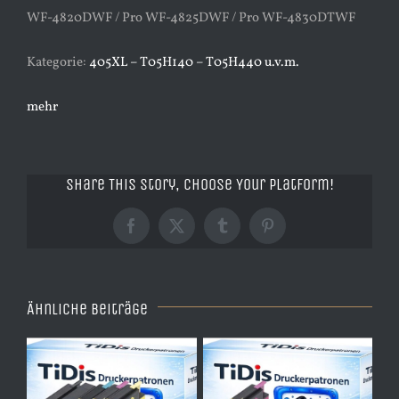
WF-4820DWF / Pro WF-4825DWF / Pro WF-4830DTWF
Kategorie:
405XL – T05H140 – T05H440 u.v.m.
mehr
Share This Story, Choose Your Platform!
Facebook
X
Tumblr
Pinterest
Ähnliche Beiträge