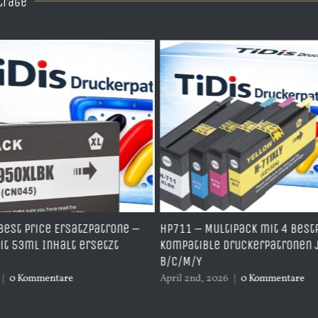
träge
 Price Ersatzpatrone –
HP711 – Multipack mit 4 BestPric
ml Inhalt ersetzt
kompatible Druckerpatronen je 1
B/C/M/Y
Kommentare
April 2nd, 2026
|
0 Kommentare