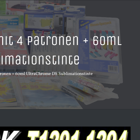
mit 4 Patronen + 60ml
imationstinte
atronen + 60ml UltraChrome DS Sublimationstinte