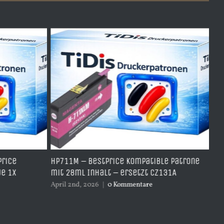
e
HP711M – BestPrice kompatible Patrone
HP711Y
x
mit 28ml Inhalt – ersetzt CZ131A
Yellow
April 2nd, 2026
|
0 Kommentare
April 2n