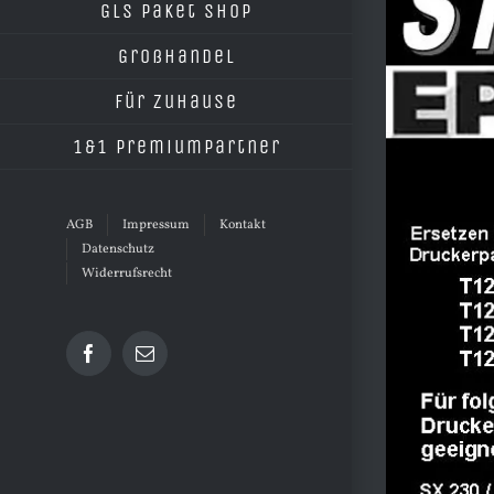
grösseres
GLS Paket Shop
Bild
Großhandel
Für Zuhause
1&1 Premiumpartner
AGB
Impressum
Kontakt
Datenschutz
Widerrufsrecht
Facebook
E-
Mail