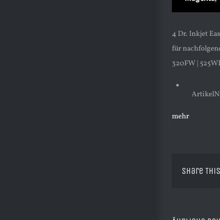
4 Dr. Inkjet E
für nachfolgen
320FW | 525WD
ArtikelNr
mehr
Share This