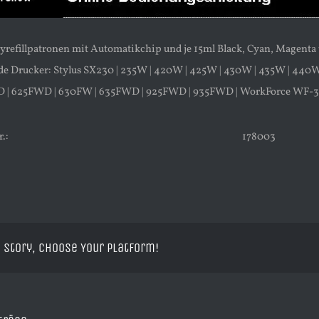
asyrefillpatronen mit Automatikchip und je 15ml Black, Cyan, Magent
de Drucker: Stylus SX230 | 235W | 420W | 425W | 430W | 435W | 44
 | 625FWD | 630FW | 635FWD | 925FWD | 935FWD | WorkForce WF-30
.:
178003
 Story, Choose Your Platform!