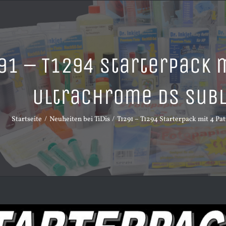
91 – T1294 Starterpack 
UltraChrome DS Subl
Startseite
Neuheiten bei TiDis
T1291 – T1294 Starterpack mit 4 P