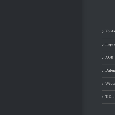
Konta
Impr
AGB
Daten
Wider
TiDis