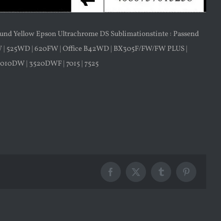
a und Yellow Epson Ultrachrome DS Sublimationstinte : Passend
0W | 525WD | 620FW | Office B42WD | BX305F/FW/FW PLUS |
10DW | 3520DWF | 7015 | 7525
Facebook
X
Tumblr
Pinterest