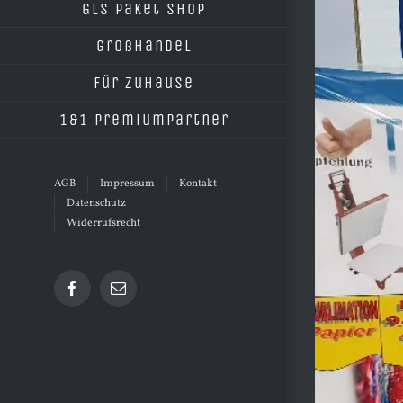
grösseres
GLS Paket Shop
Bild
Großhandel
Für Zuhause
1&1 Premiumpartner
AGB
Impressum
Kontakt
Datenschutz
Widerrufsrecht
Facebook
E-
Mail