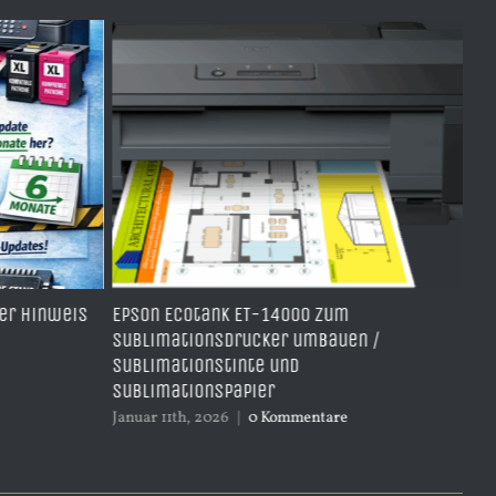
son Ecotank ET-14000 zum
Wie messen Drucke
blimationsdrucker umbauen /
durch Reinigungsm
blimationstinte und
Dezember 27th, 2025
|
blimationspapier
uar 11th, 2026
|
0 Kommentare