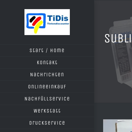
Zum
Inhalt
springen
Subli
Start / Home
Kontakt
Nachrichten
Onlineeinkauf
Nachfüllservice
Werkstatt
Druckservice
Zeige