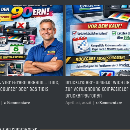
gann… TiDis,
Drucktreiber-Update: Wichtiger Hinweis
Ep
s TiDis
zur Verwendung kompatibler
Su
Druckerpatronen
Su
Su
April 1st, 2026
|
0 Kommentare
Jan
 einen Kommentar