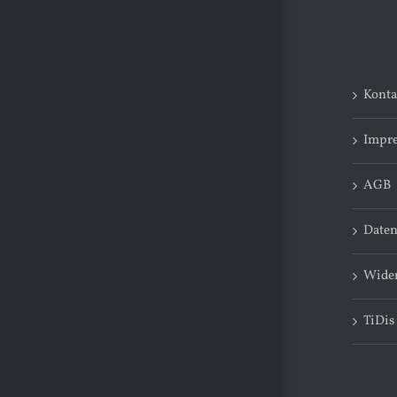
Konta
Impr
AGB
Daten
Wider
TiDis