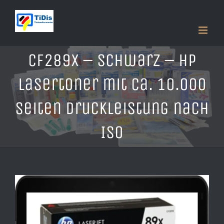
Zum
Inhalt
springen
CF289X – schwarz – HP
Lasertoner mit ca. 10.000
Seiten Druckleistung nach
ISO
Zeige
grösseres
Bild