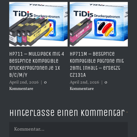
e
HP711 – Multipack mit 4
HP711M – BestPrice
HP
arz
BestPrice kompatible
kompatible Patrone mit
Ko
Druckerpatronen je 1x
28ml Inhalt – ersetzt
Ye
B/C/M/Y
CZ131A
– 
April 2nd, 2026
|
0
April 2nd, 2026
|
0
Apr
Kommentare
Kommentare
Ko
Hinterlasse einen Kommentar
Kommentar