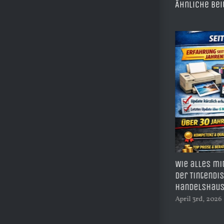
Ähnliche Bei
Leere nachfüllbare Druckerpatronen von
Wie alles mi
TiDis ermöglichen kostengünstiges,
der Tintendi
flexibles und nachhaltiges Drucken
Handelshau
April 15th, 2026
|
0 Kommentare
April 3rd, 2026