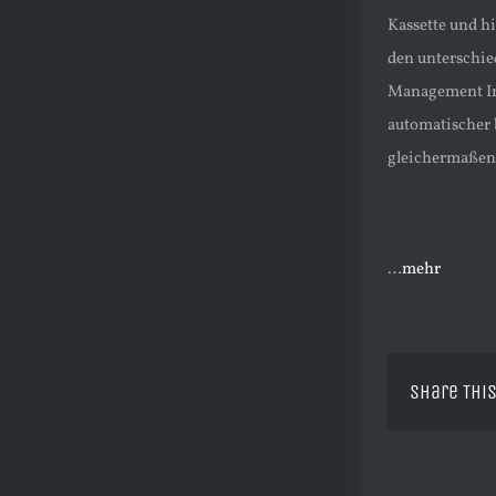
Kassette und h
den unterschie
Management In
automatischer 
gleichermaßen 
…
mehr
Share This