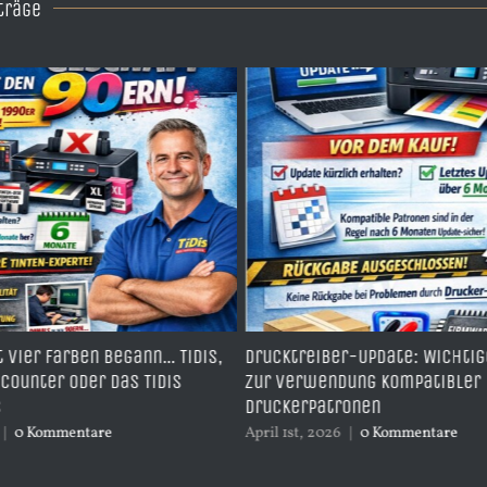
träge
t vier Farben begann… TiDis,
Drucktreiber-Update: Wichti
scounter oder das TiDis
zur Verwendung kompatibler
s
Druckerpatronen
|
0 Kommentare
April 1st, 2026
|
0 Kommentare