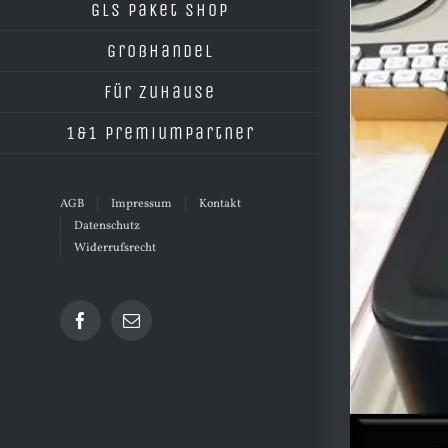
grösseres
GLS Paket Shop
Bild
Großhandel
Für Zuhause
1&1 Premiumpartner
AGB
Impressum
Kontakt
Datenschutz
Widerrufsrecht
Facebook
E-
Mail