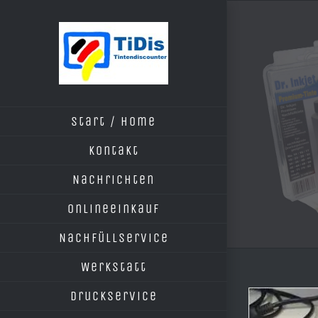
Zum
Inhalt
springen
Start / Home
Kontakt
Nachrichten
Onlineeinkauf
Nachfüllservice
Werkstatt
Druckservice
Zeige