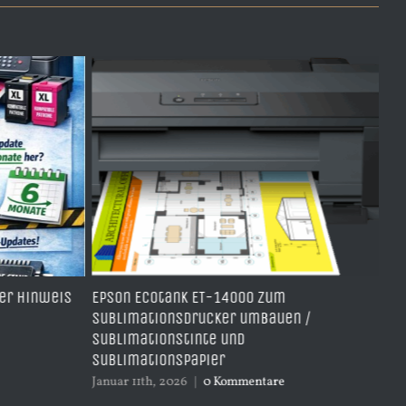
ger Hinweis
Epson Ecotank ET-14000 zum
Wi
Sublimationsdrucker umbauen /
du
Sublimationstinte und
Dez
Sublimationspapier
Januar 11th, 2026
|
0 Kommentare