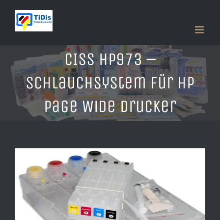
Zum
Inhalt
springen
CISS HP973 –
Schlauchsystem für HP
Page Wide Drucker
Zeige
grösseres
Bild