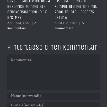
e
HP711 – Multipack mit 4
HP711M – BestPrice
HP
arz
BestPrice kompatible
kompatible Patrone mit
Ko
Druckerpatronen je 1x
28ml Inhalt – ersetzt
Ye
B/C/M/Y
CZ131A
– 
April 2nd, 2026
|
0
April 2nd, 2026
|
0
Apr
Kommentare
Kommentare
Ko
Hinterlasse einen Kommentar
Kommentar