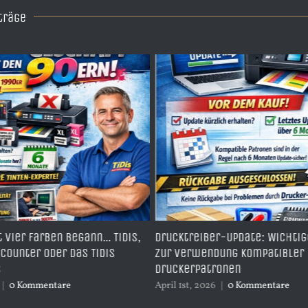
träge
n… TiDis,
Drucktreiber-Update: Wichtiger Hinweis
Epson
iDis
zur Verwendung kompatibler
Subli
Druckerpatronen
Subli
Subli
April 1st, 2026
|
0 Kommentare
Januar