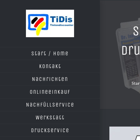
Zum
Inhalt
springen
S
Dru
Start / Home
Kontakt
Nachrichten
Star
Onlineeinkauf
Nachfüllservice
Werkstatt
Druckservice
Zeige