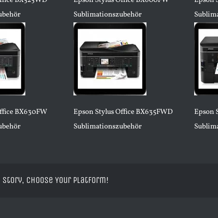
Office BX525WD
Epson Stylus Office BX600FW
Epson 
ubehör
Sublimationszubehör
Sublim
Office BX630FW
Epson Stylus Office BX635FWD
Epson 
ubehör
Sublimationszubehör
Sublim
 Story, Choose Your Platform!