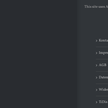
This site uses
Konta
Impr
AGB
Daten
Wider
TiDis