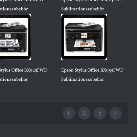
Stylus Office BX610FW
Epson Stylus Office BX625FWD
ationszubehör
Sublimationszubehör
Stylus Office BX925FWD
Epson Stylus Office BX935FWD
ationszubehör
Sublimationszubehör
Facebook
X
Tumblr
Pinterest