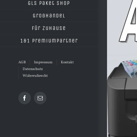
grösseres
GLS Paket Shop
Bild
Großhandel
Für Zuhause
1&1 Premiumpartner
AGB
Impressum
Kontakt
Datenschutz
Widerrufsrecht
Facebook
E-
Mail