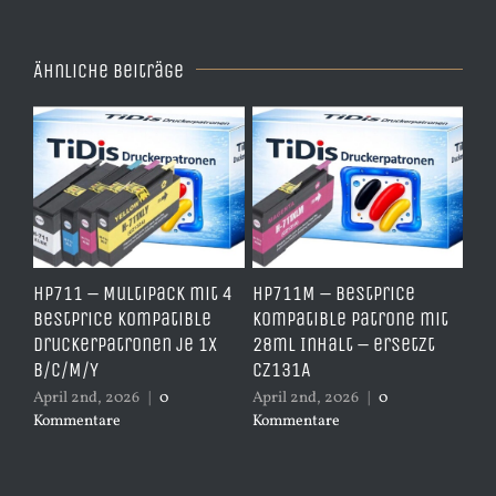
Ähnliche Beiträge
e
HP711 – Multipack mit 4
HP711M – BestPrice
HP
arz
BestPrice kompatible
kompatible Patrone mit
Ko
Druckerpatronen je 1x
28ml Inhalt – ersetzt
Ye
B/C/M/Y
CZ131A
– 
April 2nd, 2026
|
0
April 2nd, 2026
|
0
Apr
Kommentare
Kommentare
Ko