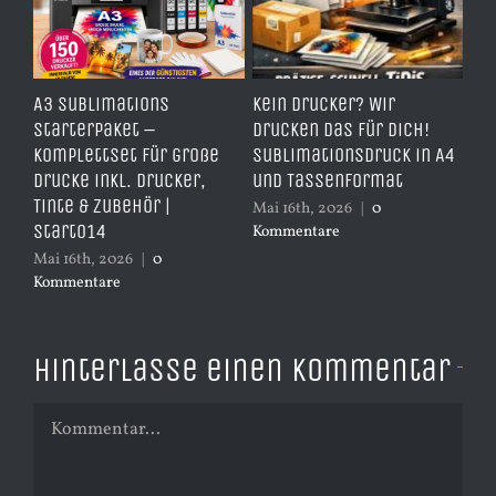
e
A3 Sublimations
Kein Drucker? Wir
TD
,
Starterpaket –
drucken das für dich!
Er
Komplettset für große
Sublimationsdruck in A4
– 
Drucke inkl. Drucker,
und Tassenformat
er
Tinte & Zubehör |
Mai 16th, 2026
|
0
Apr
Start014
Kommentare
Ko
Mai 16th, 2026
|
0
Kommentare
Hinterlasse einen Kommentar
Kommentar