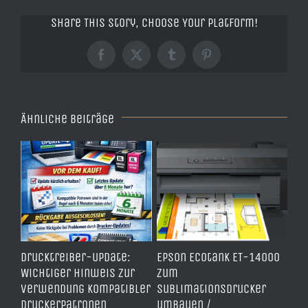
Share This Story, Choose Your Platform!
Facebook
X
Tumblr
Pinterest
Ähnliche Beiträge
ben
Drucktreiber-Update:
Epson Ecotank ET-14000
Wi
Wichtiger Hinweis zur
zum
Dr
Verwendung kompatibler
Sublimationsdrucker
Sc
s
Druckerpatronen
umbauen /
Re