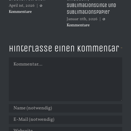
Sublimationstinte und
Dr
April 1st, 2026
|
0
Sublimationspapier
Kommentare
Dez
Ko
Januar 11th, 2026
|
0
Kommentare
Hinterlasse einen Kommentar
Kommentar